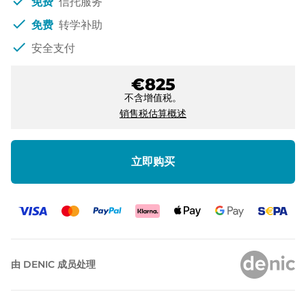
check
免费
信托服务
check
免费
转学补助
check
安全支付
€825
不含增值税。
销售税估算概述
立即购买
由 DENIC 成员处理