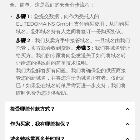
全、简单。这是我们的安全分步流程：
步骤 1
：您提交数据，向作为受托人的
ELITEDOMAINS GmbH 支付购买费用，从而购买
域名。您和域名持有人之间将签订一份购买协议。
步骤 2
：我们从卖方手中接管域名。一旦域名由我们
托管，卖方就会收到货款。
步骤 3
：我们将域名转让
给买方。我们的专家将向您发送关于如何将域名转
让给您的供应商的简单技术说明。
我们为您解答所有问题。我们将确保您的供应商接
管您的新域名，并将您注册为域名所有者。仅此而
已！如果您在域名转移后需要进一步支持，我们将
随时免费为您提供帮助。
expand_less
接受哪些付款方式？
expand_less
作为买家，我有哪些担保？
我们使用 SEPA 作为预付费，并使用 STRIPE 作为支
付服务提供商，以提供可用的支付方式，例如：信用
expand_less
域名转移需要多长时间？
卡、PayPal、Klarna、ApplePay、GooglePay、支
作为买方，我们始终向您保证以下证券。这就是我们的